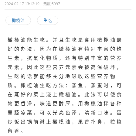
2024-02-17 13:12:19
热度:
5997
橄榄油
生吃
橄榄油能生吃。并且生吃是食用橄榄油最
好的办法，因为在橄榄油有特别丰富的维
生素，抗氧化物质，还有特别丰富的营养
元素，因此这些营养元素会被高温破坏，
生吃的话就能够充分地吸收这些营养物
质。橄榄油生吃方法：蒸鱼、蒸蛋时，可
在蒸好的菜上浇上橄榄油。此法可以使食
物更香滑，味道更醇厚。用橄榄油拌各种
荤蔬凉菜，可以光亮色泽，清新口味。蛋
炒饭出锅前淋上橄榄油，果香扑鼻，粒粒
留香。