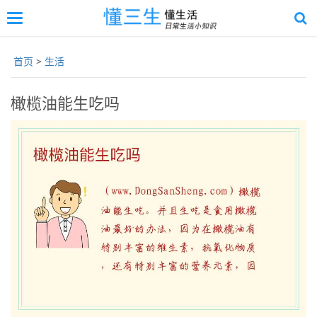
切
换
返
导
回
航
首页
>
生活
顶
部
橄榄油能生吃吗