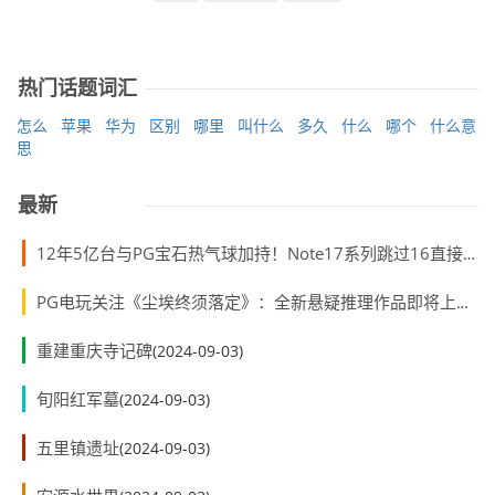
热门话题词汇
怎么
苹果
华为
区别
哪里
叫什么
多久
什么
哪个
什么意
思
最新
12年5亿台与PG宝石热气球加持！Note17系列跳过16直接封神
PG电玩关注《尘埃终须落定》：全新悬疑推理作品即将上线PS5
重建重庆寺记碑
(2024-09-03)
旬阳红军墓
(2024-09-03)
五里镇遗址
(2024-09-03)