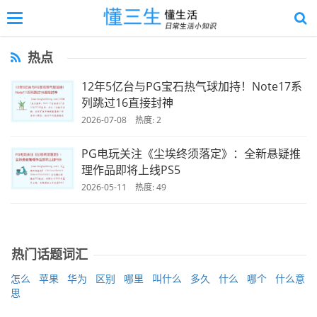
切
换
返
导
回
热点
航
顶
部
12年5亿台与PG宝石热气球加持！Note17系
列跳过16直接封神
2026-07-08 热度: 2
PG电玩关注《尘埃终须落定》：全新悬疑推
理作品即将上线PS5
2026-05-11 热度: 49
热门话题词汇
怎么
苹果
华为
区别
哪里
叫什么
多久
什么
哪个
什么意
思