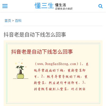
切
换
返
导
回
航
首页
>
百科
顶
部
抖音老是自动下线怎么回事