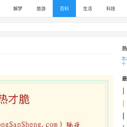
解梦
旅游
百科
生活
科技
热
怎
个
最