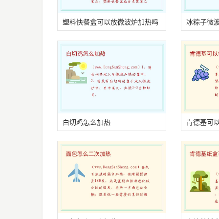
塑料快餐盒可以放微波炉加热吗
冰粽子微
白切鸡怎么加热
肯德基可