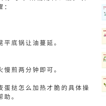
骤：
晃平底锅让油蔓延。
火慢煎两分钟即可。
夜蛋挞怎么加热才脆的具体操
帮助。