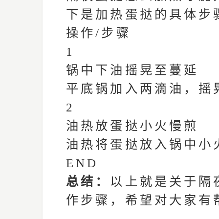
下是加热蛋挞的具体步
操作/步骤
1
锅中下油摇晃至蔓延
平底锅加入两滴油，摇
2
油热放蛋挞小火慢煎
油热将蛋挞放入锅中小
END
总结：
以上就是关于隔
作步骤，希望对大家有