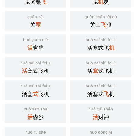
鬼哭粟
鬼
灵
飞
机
guān sāi
guān shān fēi dù
关
关山
渡
塞
飞
huó yuān niè
huó sāi shì fēi jī
寃孽
活塞式飞
活
机
huó sāi shì fēi jī
huó sāi shì fēi jī
塞式飞机
活
式飞机
活
塞
huó sāi shì fēi jī
huó sāi shì fēi jī
活塞
飞机
活塞式
机
式
飞
huó sēn shā
huó cái shén
森沙
财神
活
活
huó rù shé
huó dòng yǐ