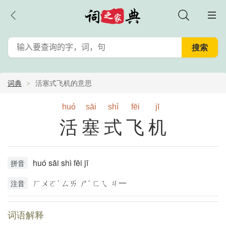
词典
活塞式飞机的意思
huó
sāi
shì
fēi
jī
活塞式飞机
huó sāi shì fēi jī
拼音
ㄏㄨㄛˊ ㄙㄞ ㄕˋ ㄈㄟ ㄐ一
注音
词语解释