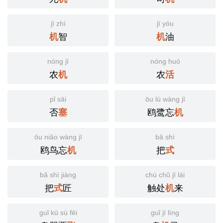
jī zhì
jī yóu
智
油
机
机
nóng jī
nóng huó
农
农
机
活
pǐ sāi
ōu lù wàng jī
否
鸥鹭忘
塞
机
ōu niǎo wàng jī
bǎ shì
鸥鸟忘
把
机
式
bǎ shì jiàng
chù chǔ jī lái
把
匠
触处
来
式
机
guǐ kū sù fēi
guǐ jī líng