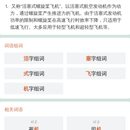
⒈ 又称“活塞式螺旋桨飞机”。以活塞式航空发动机作为动
力，通过螺旋桨产生推进力的飞机。由于活塞式发动机
功率的限制和螺旋桨在高速飞行时效率下降，只适用于
低速飞行。大多应用于轻型飞机和超轻型飞机等。
词语组词
字组词
字组词
活
塞
字组词
字组词
式
飞
字组词
机
相关词语
sǐ jī
sī jī
死
司
机
机