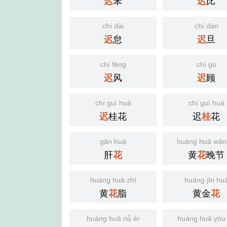
笨
比
迟
迟
chí dài
chí dàn
怠
旦
迟
迟
chí fēng
chí gù
风
顾
迟
迟
chí guì huā
chí guì huā
桂花
迟
花
迟
桂
gān huā
huáng huā wǎn 
肝
黄
晚节
花
花
huáng huā zhī
huáng jīn hu
黄
脂
黄金
花
花
huáng huā nǚ ér
huáng huā yòu