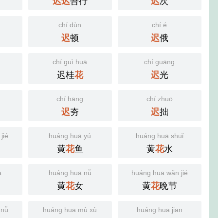
吾行
次
迟
迟
迟
chí dùn
chí é
顿
俄
迟
迟
chí guì huā
chí guāng
迟桂
光
花
迟
chí hāng
chí zhuō
夯
拙
迟
迟
jié
huáng huā yú
huáng huā shuǐ
黄
鱼
黄
水
花
花
ā
huáng huā nǚ
huáng huā wǎn jié
黄
女
黄
晩节
花
花
 nǚ
huáng huā mù xù
huáng huā jiān