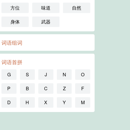
方位
味道
自然
身体
武器
词语组词
词语首拼
G
S
J
N
O
P
B
C
Z
F
D
H
X
Y
M