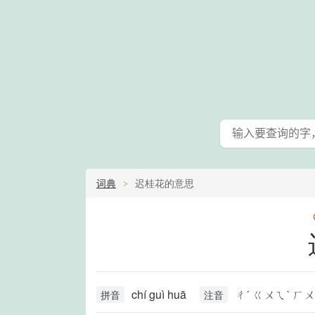
词典
迟桂花的意思
chí guì huā
ㄔˊ ㄍㄨㄟˋ ㄏ
拼音
注音