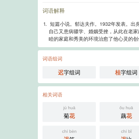
词语解释
⒈ 短篇小说。郁达夫作。1932年发表。
自己又患病辍学、婚姻受挫，从此在老家
睦的家庭和秀美的环境治愈了他心灵的创
词语组词
字组词
字组词
迟
桂
相关词语
jú huā
ǒu huā
菊
藕
花
花
chí bèn
chí bǐ