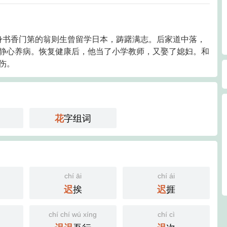
出身书香门第的翁则生曾留学日本，踌躇满志。后家道中落，
静心养病。恢复健康后，他当了小学教师，又娶了媳妇。和
伤。
字组词
花
chí āi
chí ái
挨
捱
迟
迟
chí chí wú xíng
chí cì