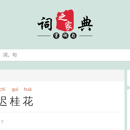
chí
guì
huā
迟桂花
ㄨㄚ