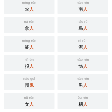
nóng rén
nán rén
农
南
人
人
ná rén
niǎo rén
拿
鸟
人
人
néng rén
ní rén
能
泥
人
人
nǐ rén
nǎo rén
拟
恼
人
人
nào guǐ
nán rén
闹
男
鬼
人
nǚ rén
ǒu rén
女
耦
人
人