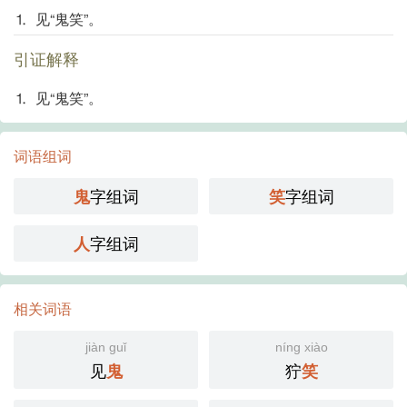
⒈ 见“鬼笑”。
引证解释
⒈ 见“鬼笑”。
词语组词
字组词
字组词
鬼
笑
字组词
人
相关词语
jiàn guǐ
níng xiào
见
狞
鬼
笑