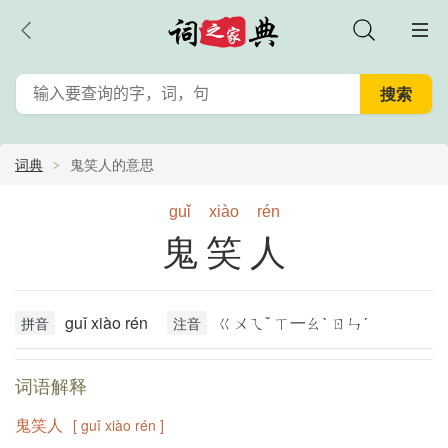
词典
鬼笑人的意思
guǐ
xiào
rén
鬼笑人
guǐ xiào rén
ㄍㄨㄟˇ ㄒ一ㄠˋ ㄖㄣˊ
拼音
注音
词语解释
鬼笑人
[ guǐ xiào rén ]