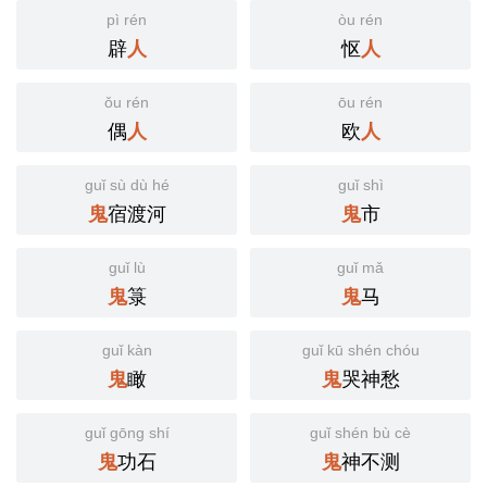
pì rén
òu rén
辟
怄
人
人
ǒu rén
ōu rén
偶
欧
人
人
guǐ sù dù hé
guǐ shì
宿渡河
市
鬼
鬼
guǐ lù
guǐ mǎ
箓
马
鬼
鬼
guǐ kàn
guǐ kū shén chóu
瞰
哭神愁
鬼
鬼
guǐ gōng shí
guǐ shén bù cè
功石
神不测
鬼
鬼